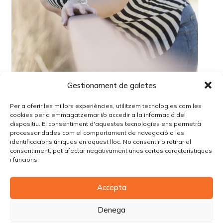
Gestionament de galetes
Per a oferir les millors experiències, utilitzem tecnologies com les
cookies per a emmagatzemar i/o accedir a la informació del
dispositiu. El consentiment d'aquestes tecnologies ens permetrà
processar dades com el comportament de navegació o les
identificacions úniques en aquest lloc. No consentir o retirar el
Lo siento, debes estar
conectado
para publicar un
consentiment, pot afectar negativament unes certes característiques
comentario.
i funcions.
Accepta
© Copyright Piùbella Models Agency
2026
Designed By
Creative Corner Agency
Denega
Política de privacitat
|
Política de cookies
|
Avís legal