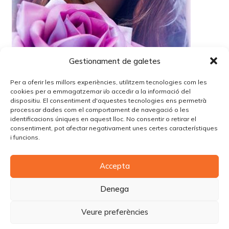
Gestionament de galetes
Per a oferir les millors experiències, utilitzem tecnologies com les
cookies per a emmagatzemar i/o accedir a la informació del
dispositiu. El consentiment d'aquestes tecnologies ens permetrà
processar dades com el comportament de navegació o les
identificacions úniques en aquest lloc. No consentir o retirar el
Lo siento, debes estar
conectado
para publicar un
consentiment, pot afectar negativament unes certes característiques
comentario.
i funcions.
Accepta
© Copyright Piùbella Models Agency
2026
Designed By
Creative Corner Agency
Denega
Política de privacitat
|
Política de cookies
|
Avís legal
Veure preferències
Carrer Tomàs Carreras Artau, nº 9 baixos, 17003, Girona