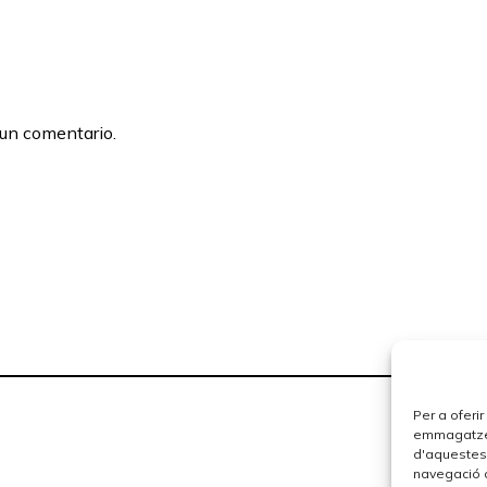
 un comentario.
Per a oferi
emmagatzema
d'aquestes
navegació o