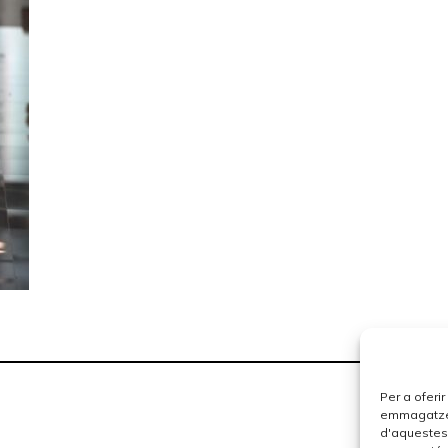
Per a oferi
emmagatzema
d'aquestes