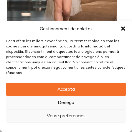
Gestionament de galetes
Per a oferir les millors experiències, utilitzem tecnologies com les
cookies per a emmagatzemar i/o accedir a la informació del
dispositiu. El consentiment d'aquestes tecnologies ens permetrà
processar dades com el comportament de navegació o les
identificacions úniques en aquest lloc. No consentir o retirar el
consentiment, pot afectar negativament unes certes característiques
i funcions.
© Copyright Piùbella Models Agency
2026
Accepta
Designed By
Creative Corner Agency
Política de privacitat
|
Política de cookies
|
Avís legal
Denega
Carrer Tomàs Carreras Artau, nº 9 baixos, 17003, Girona
Veure preferències