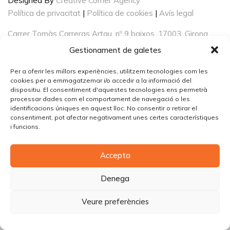
Designed By
Creative Corner Agency
Política de privacitat
|
Política de cookies
|
Avís legal
Carrer Tomàs Carreras Artau, nº 9 baixos, 17003, Girona
Gestionament de galetes
Per a oferir les millors experiències, utilitzem tecnologies com les
cookies per a emmagatzemar i/o accedir a la informació del
dispositiu. El consentiment d'aquestes tecnologies ens permetrà
processar dades com el comportament de navegació o les
identificacions úniques en aquest lloc. No consentir o retirar el
consentiment, pot afectar negativament unes certes característiques
i funcions.
Accepta
Denega
Veure preferències