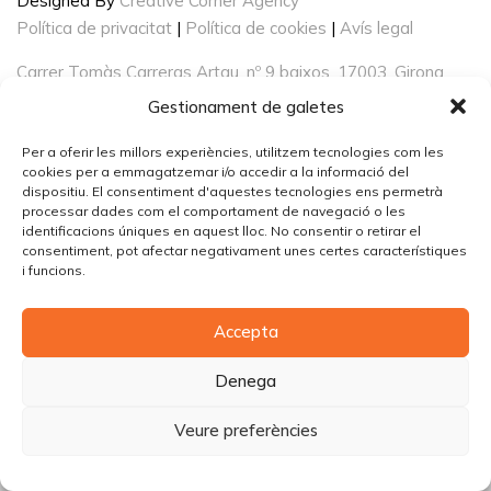
Designed By
Creative Corner Agency
Política de privacitat
|
Política de cookies
|
Avís legal
Carrer Tomàs Carreras Artau, nº 9 baixos, 17003, Girona
Gestionament de galetes
Per a oferir les millors experiències, utilitzem tecnologies com les
cookies per a emmagatzemar i/o accedir a la informació del
dispositiu. El consentiment d'aquestes tecnologies ens permetrà
processar dades com el comportament de navegació o les
identificacions úniques en aquest lloc. No consentir o retirar el
consentiment, pot afectar negativament unes certes característiques
i funcions.
Accepta
Denega
Veure preferències