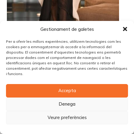
Gestionament de galetes
Per a oferir les millors experiències, utilitzem tecnologies com les
cookies per a emmagatzemar i/o accedir a la informació del
dispositiu. El consentiment d'aquestes tecnologies ens permetrà
processar dades com el comportament de navegació o les
identificacions úniques en aquest lloc. No consentir o retirar el
consentiment, pot afectar negativament unes certes característiques
i funcions.
© Copyright Piùbella Models Agency
2026
Accepta
Designed By
Creative Corner Agency
Política de privacitat
|
Política de cookies
|
Avís legal
Denega
Carrer Tomàs Carreras Artau, nº 9 baixos, 17003, Girona
Veure preferències