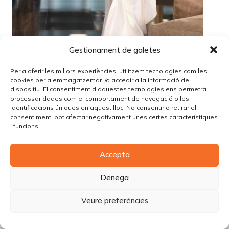
Gestionament de galetes
Per a oferir les millors experiències, utilitzem tecnologies com les
cookies per a emmagatzemar i/o accedir a la informació del
dispositiu. El consentiment d'aquestes tecnologies ens permetrà
processar dades com el comportament de navegació o les
identificacions úniques en aquest lloc. No consentir o retirar el
consentiment, pot afectar negativament unes certes característiques
i funcions.
© Copyright Piùbella Models Agency
2026
Accepta
Designed By
Creative Corner Agency
Política de privacitat
|
Política de cookies
|
Avís legal
Denega
Carrer Tomàs Carreras Artau, nº 9 baixos, 17003, Girona
Veure preferències