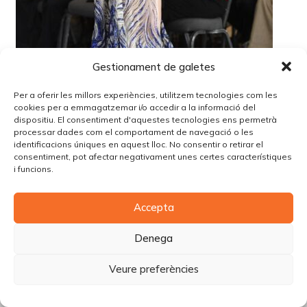
Gestionament de galetes
Per a oferir les millors experiències, utilitzem tecnologies com les
cookies per a emmagatzemar i/o accedir a la informació del
dispositiu. El consentiment d'aquestes tecnologies ens permetrà
processar dades com el comportament de navegació o les
identificacions úniques en aquest lloc. No consentir o retirar el
consentiment, pot afectar negativament unes certes característiques
i funcions.
© Copyright Piùbella Models Agency
2026
Accepta
Designed By
Creative Corner Agency
Política de privacitat
|
Política de cookies
|
Avís legal
Denega
Carrer Tomàs Carreras Artau, nº 9 baixos, 17003, Girona
Veure preferències