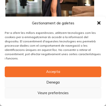
Gestionament de galetes
Per a oferir les millors experiències, utilitzem tecnologies com les
cookies per a emmagatzemar i/o accedir a la informació del
dispositiu. El consentiment d'aquestes tecnologies ens permetrà
processar dades com el comportament de navegació o les
identificacions úniques en aquest lloc. No consentir o retirar el
consentiment, pot afectar negativament unes certes característiques
i funcions.
© Copyright Piùbella Models Agency
2026
Accepta
Designed By
Creative Corner Agency
Política de privacitat
|
Política de cookies
|
Avís legal
Denega
Carrer Tomàs Carreras Artau, nº 9 baixos, 17003, Girona
Veure preferències