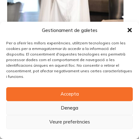
Gestionament de galetes
Per a oferir les millors experiències, utilitzem tecnologies com les
cookies per a emmagatzemar i/o accedir a la informació del
dispositiu. El consentiment d'aquestes tecnologies ens permetrà
processar dades com el comportament de navegació o les
identificacions úniques en aquest lloc. No consentir o retirar el
consentiment, pot afectar negativament unes certes característiques
i funcions.
© Copyright Piùbella Models Agency
2026
Accepta
Designed By
Creative Corner Agency
Política de privacitat
|
Política de cookies
|
Avís legal
Denega
Carrer Tomàs Carreras Artau, nº 9 baixos, 17003, Girona
Veure preferències