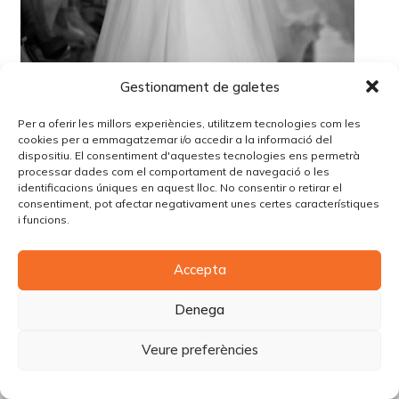
Gestionament de galetes
Per a oferir les millors experiències, utilitzem tecnologies com les
cookies per a emmagatzemar i/o accedir a la informació del
dispositiu. El consentiment d'aquestes tecnologies ens permetrà
processar dades com el comportament de navegació o les
identificacions úniques en aquest lloc. No consentir o retirar el
consentiment, pot afectar negativament unes certes característiques
i funcions.
© Copyright Piùbella Models Agency
2026
Accepta
Designed By
Creative Corner Agency
Política de privacitat
|
Política de cookies
|
Avís legal
Denega
Carrer Tomàs Carreras Artau, nº 9 baixos, 17003, Girona
Veure preferències