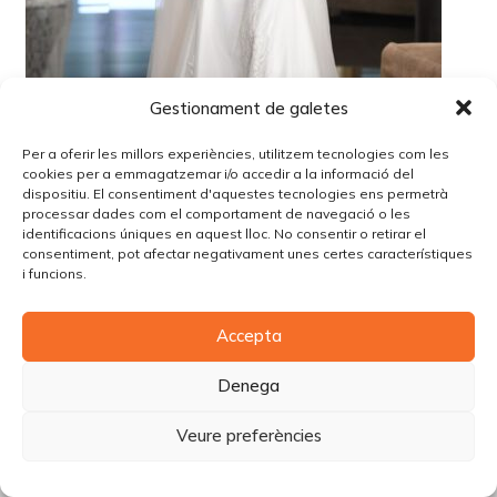
Gestionament de galetes
Per a oferir les millors experiències, utilitzem tecnologies com les
cookies per a emmagatzemar i/o accedir a la informació del
dispositiu. El consentiment d'aquestes tecnologies ens permetrà
processar dades com el comportament de navegació o les
identificacions úniques en aquest lloc. No consentir o retirar el
consentiment, pot afectar negativament unes certes característiques
i funcions.
© Copyright Piùbella Models Agency
2026
Accepta
Designed By
Creative Corner Agency
Política de privacitat
|
Política de cookies
|
Avís legal
Denega
Carrer Tomàs Carreras Artau, nº 9 baixos, 17003, Girona
Veure preferències