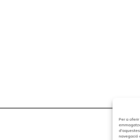
Per a oferi
emmagatzema
d'aquestes
navegació o