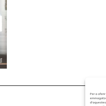
Per a oferi
emmagatzema
d'aquestes