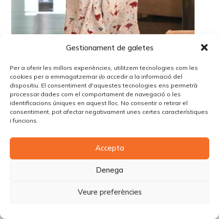
Gestionament de galetes
Per a oferir les millors experiències, utilitzem tecnologies com les
cookies per a emmagatzemar i/o accedir a la informació del
dispositiu. El consentiment d'aquestes tecnologies ens permetrà
processar dades com el comportament de navegació o les
identificacions úniques en aquest lloc. No consentir o retirar el
consentiment, pot afectar negativament unes certes característiques
i funcions.
© Copyright Piùbella Models Agency
2026
Accepta
Designed By
Creative Corner Agency
Política de privacitat
|
Política de cookies
|
Avís legal
Denega
Carrer Tomàs Carreras Artau, nº 9 baixos, 17003, Girona
Veure preferències