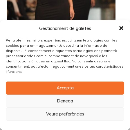
Gestionament de galetes
Per a oferir les millors experiències, utilitzem tecnologies com les
cookies per a emmagatzemar i/o accedir a la informació del
dispositiu. El consentiment d'aquestes tecnologies ens permetrà
processar dades com el comportament de navegació o les
identificacions úniques en aquest lloc. No consentir o retirar el
consentiment, pot afectar negativament unes certes característiques
i funcions.
© Copyright Piùbella Models Agency
2026
Accepta
Designed By
Creative Corner Agency
Política de privacitat
|
Política de cookies
|
Avís legal
Denega
Carrer Tomàs Carreras Artau, nº 9 baixos, 17003, Girona
Veure preferències