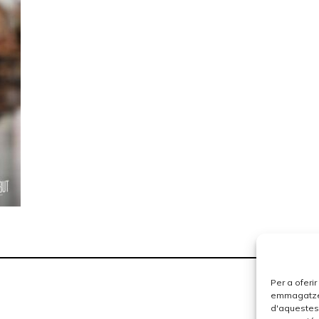
Per a oferi
emmagatzema
d'aquestes