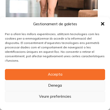
Gestionament de galetes
Per a oferir les millors experiències, utilitzem tecnologies com les
cookies per a emmagatzemar i/o accedir a la informació del
dispositiu. El consentiment d'aquestes tecnologies ens permetrà
processar dades com el comportament de navegació o les
identificacions úniques en aquest lloc. No consentir o retirar el
consentiment, pot afectar negativament unes certes característiques
i funcions.
© Copyright Piùbella Models Agency
2026
Accepta
Designed By
Creative Corner Agency
Política de privacitat
|
Política de cookies
|
Avís legal
Denega
Carrer Tomàs Carreras Artau, nº 9 baixos, 17003, Girona
Veure preferències