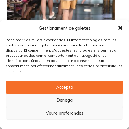
Gestionament de galetes
Per a oferir les millors experiències, utilitzem tecnologies com les
cookies per a emmagatzemar i/o accedir a la informació del
dispositiu. El consentiment d'aquestes tecnologies ens permetrà
processar dades com el comportament de navegació o les
identificacions úniques en aquest lloc. No consentir o retirar el
consentiment, pot afectar negativament unes certes característiques
i funcions.
© Copyright Piùbella Models Agency
2026
Accepta
Designed By
Creative Corner Agency
Política de privacitat
|
Política de cookies
|
Avís legal
Denega
Carrer Tomàs Carreras Artau, nº 9 baixos, 17003, Girona
Veure preferències