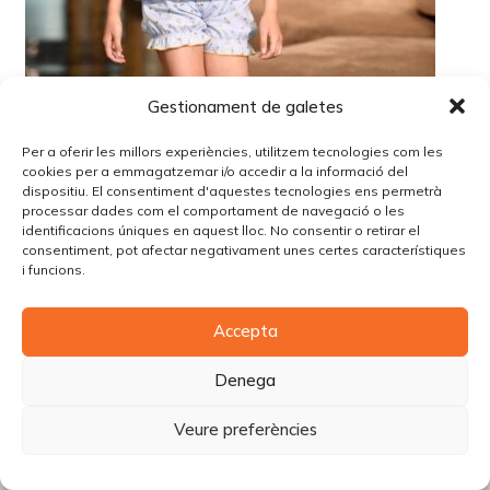
Gestionament de galetes
Per a oferir les millors experiències, utilitzem tecnologies com les
cookies per a emmagatzemar i/o accedir a la informació del
dispositiu. El consentiment d'aquestes tecnologies ens permetrà
processar dades com el comportament de navegació o les
identificacions úniques en aquest lloc. No consentir o retirar el
consentiment, pot afectar negativament unes certes característiques
i funcions.
© Copyright Piùbella Models Agency
2026
Accepta
Designed By
Creative Corner Agency
Política de privacitat
|
Política de cookies
|
Avís legal
Denega
Carrer Tomàs Carreras Artau, nº 9 baixos, 17003, Girona
Veure preferències