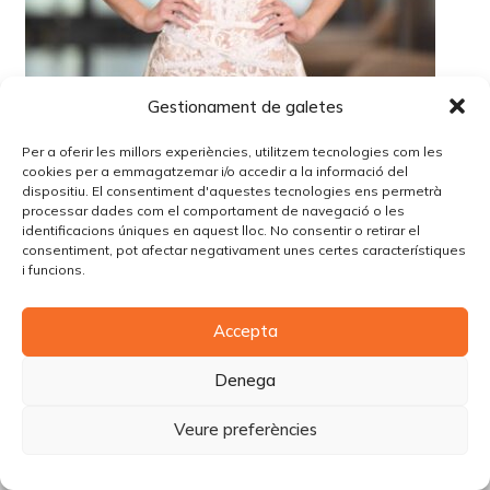
Gestionament de galetes
Per a oferir les millors experiències, utilitzem tecnologies com les
cookies per a emmagatzemar i/o accedir a la informació del
dispositiu. El consentiment d'aquestes tecnologies ens permetrà
processar dades com el comportament de navegació o les
identificacions úniques en aquest lloc. No consentir o retirar el
consentiment, pot afectar negativament unes certes característiques
i funcions.
© Copyright Piùbella Models Agency
2026
Accepta
Designed By
Creative Corner Agency
Política de privacitat
|
Política de cookies
|
Avís legal
Denega
Carrer Tomàs Carreras Artau, nº 9 baixos, 17003, Girona
Veure preferències