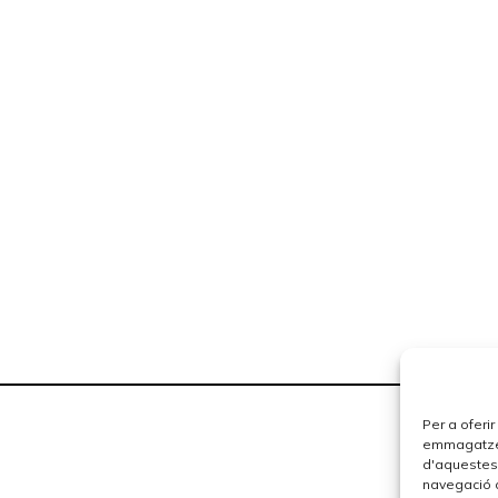
Per a oferi
emmagatzema
d'aquestes
navegació o