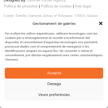
Designed By
Creative Corner Agency
Política de privacitat
|
Política de cookies
|
Avís legal
Carrer Tomàs Carreras Artau, nº 9 baixos, 17003, Girona
Gestionament de galetes
Per a oferir les millors experiències, utilitzem tecnologies com les
cookies per a emmagatzemar i/o accedir a la informació del
dispositiu. El consentiment d'aquestes tecnologies ens permetrà
processar dades com el comportament de navegació o les
identificacions úniques en aquest lloc. No consentir o retirar el
consentiment, pot afectar negativament unes certes característiques
i funcions.
Accepta
Denega
Veure preferències